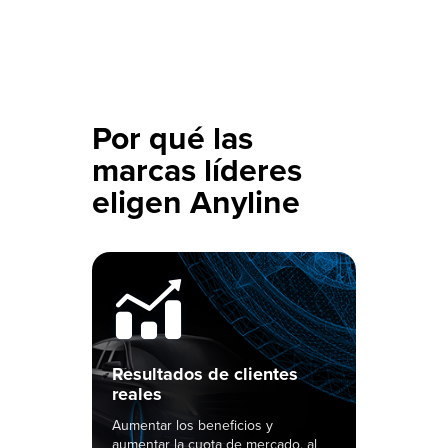
Por qué las
marcas líderes
eligen Anyline
Resultados de clientes
L
reales
r
Aumentar los beneficios y
Má
aumentar la cuota de mercado, al
so