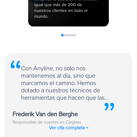
igual que más de 200 de
in
nuestros clientes en todo el
mundo.
Con Anyline, no solo nos
Con Anyline, no solo nos mantenemos
al día, sino que marcamos el camino.
mantenemos al día, sino que
Hemos dotado a nuestros técnicos de
marcamos el camino. Hemos
herramientas que hacen que las
dotado a nuestros técnicos de
inspecciones sean más inteligentes y
herramientas que hacen que las
que nuestro servicio sea más
inspecciones sean más inteligentes
transparente y eficiente que nunca.
y que nuestro servicio sea más
Frederik Van den Berghe
transparente y eficiente que nunca.
Responsable de cuentas en Carglass
Ver cita completa
+