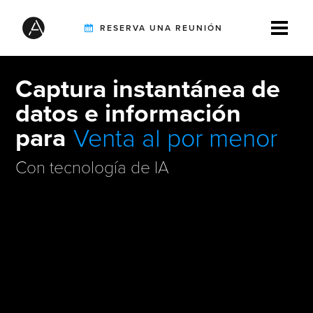
RESERVA UNA REUNIÓN
Captura instantánea de
TIREBUDDY
Automoción
datos e información
para
Venta al por menor
SOLUCIONES
Logística
Con tecnología de IA
Aplicación de la ley
CLIENTES
Energía
SOCIOS DE INTEGRACIÓN
RECURSOS